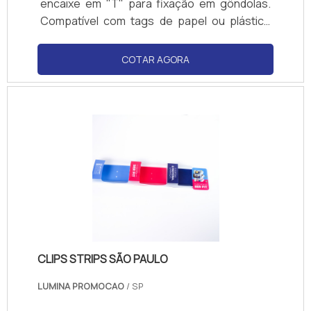
encaixe em "T" para fixação em gôndolas.
Compatível com tags de papel ou plástico
(impressão térmica ou digital). Cores
personalizáveis e opção de impressão direta
COTAR AGORA
(logotipos, códigos de barras). Resistente a
impactos e produtos de limpeza.
CLIPS STRIPS SÃO PAULO
LUMINA PROMOCAO
/ SP