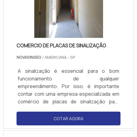
COMERCIO DE PLACAS DE SINALIZAÇÃO
NOVASINSEG
/ AMERICANA - SP
A sinalização é essencial para o bom
funcionamento de qualquer
empreendimento. Por isso, é importante
contar com uma empresa especializada em
comércio de placas de sinalização para
garantir a segurança e a organização do
local. A nossa empresa oferece placas de
COTAR AGORA
sinalização de qualidade, fabricadas com
materiais resistentes e de acordo com as