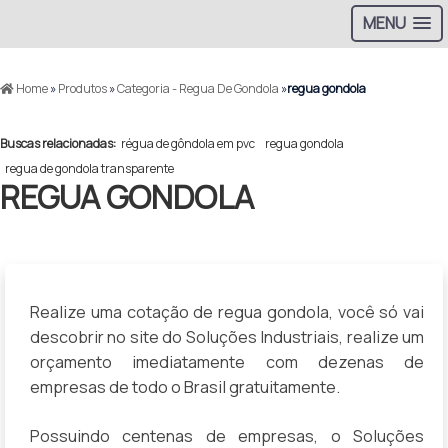
MENU
Home
»
Produtos
»
Categoria - Regua De Gondola
»
regua gondola
Buscas relacionadas:
régua de gôndola em pvc
regua gondola
regua de gondola transparente
REGUA GONDOLA
Realize uma cotação de regua gondola, você só vai
descobrir no site do Soluções Industriais, realize um
orçamento imediatamente com dezenas de
empresas de todo o Brasil gratuitamente.
Possuindo centenas de empresas, o Soluções