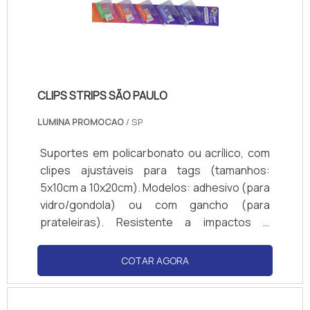
CLIPS STRIPS SÃO PAULO
LUMINA PROMOCAO
/ SP
Suportes em policarbonato ou acrílico, com
clipes ajustáveis para tags (tamanhos:
5x10cm a 10x20cm). Modelos: adhesivo (para
vidro/gondola) ou com gancho (para
prateleiras). Resistente a impactos e
produtos de limpeza. Cores transparente ou
personalizadas (logotipos). Compatível com
COTAR AGORA
papel couchê, PVC ou cartão. Normas de
visibilidade: ângulo de 180° para fácil leitura.