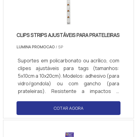
CLIPS STRIPS AJUSTÁVEIS PARA PRATELEIRAS
LUMINA PROMOCAO
/ SP
Suportes em policarbonato ou acrílico, com
clipes ajustáveis para tags (tamanhos:
5x10cm a 10x20cm). Modelos: adhesivo (para
vidro/gondola) ou com gancho (para
prateleiras). Resistente a impactos e
produtos de limpeza. Cores transparente ou
personalizadas (logotipos). Compatível com
COTAR AGORA
papel couchê, PVC ou cartão. Normas de
visibilidade: ângulo de 180° para fácil leitura.