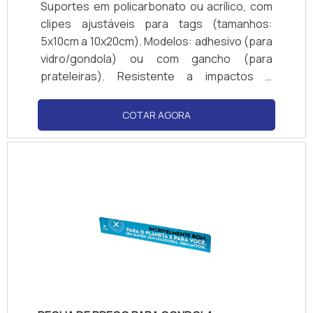
Suportes em policarbonato ou acrílico, com
clipes ajustáveis para tags (tamanhos:
5x10cm a 10x20cm). Modelos: adhesivo (para
vidro/gondola) ou com gancho (para
prateleiras). Resistente a impactos e
produtos de limpeza. Cores transparente ou
personalizadas (logotipos). Compatível com
COTAR AGORA
papel couchê, PVC ou cartão. Normas de
visibilidade: ângulo de 180° para fácil leitura.