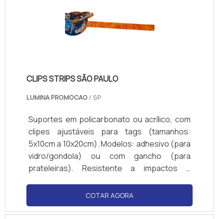
CLIPS STRIPS SÃO PAULO
LUMINA PROMOCAO
/ SP
Suportes em policarbonato ou acrílico, com
clipes ajustáveis para tags (tamanhos:
5x10cm a 10x20cm). Modelos: adhesivo (para
vidro/gondola) ou com gancho (para
prateleiras). Resistente a impactos e
produtos de limpeza. Cores transparente ou
personalizadas (logotipos). Compatível com
COTAR AGORA
papel couchê, PVC ou cartão. Normas de
visibilidade: ângulo de 180° para fácil leitura.