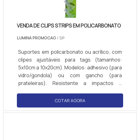
VENDA DE CLIPS STRIPS EM POLICARBONATO
LUMINA PROMOCAO
/ SP
Suportes em policarbonato ou acrílico, com
clipes ajustáveis para tags (tamanhos:
5x10cm a 10x20cm). Modelos: adhesivo (para
vidro/gondola) ou com gancho (para
prateleiras). Resistente a impactos e
produtos de limpeza. Cores transparente ou
personalizadas (logotipos). Compatível com
COTAR AGORA
papel couchê, PVC ou cartão. Normas de
visibilidade: ângulo de 180° para fácil leitura.