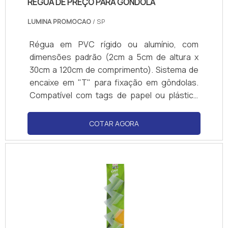
REGUA DE PREÇO PARA GONDOLA
LUMINA PROMOCAO
/ SP
Régua em PVC rígido ou alumínio, com
dimensões padrão (2cm a 5cm de altura x
30cm a 120cm de comprimento). Sistema de
encaixe em "T" para fixação em gôndolas.
Compatível com tags de papel ou plástico
(impressão térmica ou digital). Cores
personalizáveis e opção de impressão direta
COTAR AGORA
(logotipos, códigos de barras). Resistente a
impactos e produtos de limpeza.