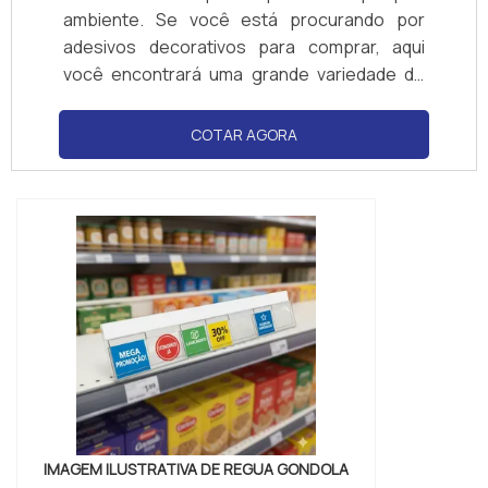
ambiente. Se você está procurando por
adesivos decorativos para comprar, aqui
você encontrará uma grande variedade de
modelos, tamanhos e cores para escolher.
Navegue por nossa seleção de adesivos
COTAR AGORA
decorativos e encontre o que melhor se
adapta às suas necessidades. Compre
adesivos decorativos online com segurança
e facilidade.
IMAGEM ILUSTRATIVA DE REGUA GONDOLA