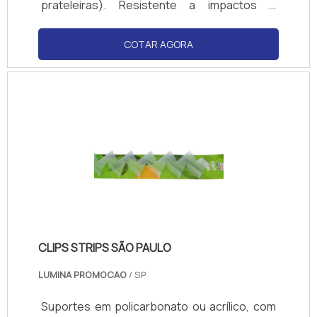
prateleiras). Resistente a impactos e
produtos de limpeza. Cores transparente ou
personalizadas (logotipos). Compatível com
COTAR AGORA
papel couchê, PVC ou cartão. Normas de
visibilidade: ângulo de 180° para fácil leitura.
CLIPS STRIPS SÃO PAULO
LUMINA PROMOCAO
/ SP
Suportes em policarbonato ou acrílico, com