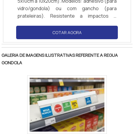
5x10cm a 10x20cm). Modelos: adhesivo (para
vidro/gondola) ou com gancho (para
prateleiras). Resistente a impactos e
produtos de limpeza. Cores transparente ou
personalizadas (logotipos). Compatível com
COTAR AGORA
papel couchê, PVC ou cartão. Normas de
visibilidade: ângulo de 180° para fácil leitura.
GALERIA DE IMAGENS ILUSTRATIVAS REFERENTE A REGUA
GONDOLA