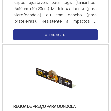
clipes ajustáveis para tags (tamanhos:
5x10cm a 10x20cm). Modelos: adhesivo (para
vidro/gondola) ou com gancho (para
prateleiras). Resistente a impactos e
produtos de limpeza. Cores transparente ou
personalizadas (logotipos). Compatível com
COTAR AGORA
papel couchê, PVC ou cartão. Normas de
visibilidade: ângulo de 180° para fácil leitura.
REGUA DE PREÇO PARA GONDOLA