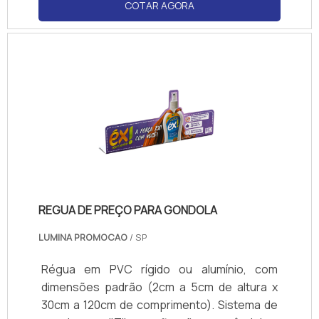
personalizadas (logotipos). Compatível com
COTAR AGORA
papel couchê, PVC ou cartão. Normas de
visibilidade: ângulo de 180° para fácil leitura.
REGUA DE PREÇO PARA GONDOLA
LUMINA PROMOCAO
/ SP
Régua em PVC rígido ou alumínio, com
dimensões padrão (2cm a 5cm de altura x
30cm a 120cm de comprimento). Sistema de