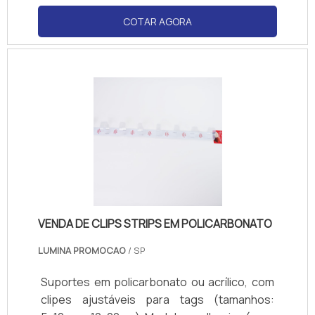
personalizadas (logotipos). Compatível com
COTAR AGORA
papel couchê, PVC ou cartão. Normas de
visibilidade: ângulo de 180° para fácil leitura.
VENDA DE CLIPS STRIPS EM POLICARBONATO
LUMINA PROMOCAO
/ SP
Suportes em policarbonato ou acrílico, com
clipes ajustáveis para tags (tamanhos: