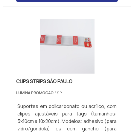
papel couchê, PVC ou cartão. Normas de
visibilidade: ângulo de 180° para fácil leitura.
CLIPS STRIPS SÃO PAULO
LUMINA PROMOCAO
/ SP
Suportes em policarbonato ou acrílico, com
clipes ajustáveis para tags (tamanhos:
5x10cm a 10x20cm). Modelos: adhesivo (para
vidro/gondola) ou com gancho (para