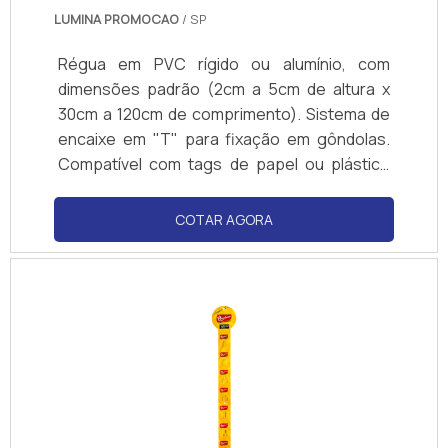
LUMINA PROMOCAO
/ SP
Régua em PVC rígido ou alumínio, com
dimensões padrão (2cm a 5cm de altura x
30cm a 120cm de comprimento). Sistema de
encaixe em "T" para fixação em gôndolas.
Compatível com tags de papel ou plástico
(impressão térmica ou digital). Cores
personalizáveis e opção de impressão direta
COTAR AGORA
(logotipos, códigos de barras). Resistente a
impactos e produtos de limpeza.