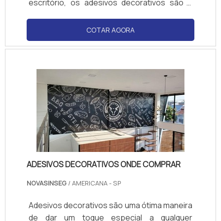
escritório, os adesivos decorativos são a
solução ideal para quem deseja mudar o
visual de seu ambiente sem gastar muito. Na
COTAR AGORA
SP Adesivos você encontra uma grande
variedade de adesivos decorativos para
todos os gostos e estilos. Venha conferir!
ADESIVOS DECORATIVOS ONDE COMPRAR
NOVASINSEG
/ AMERICANA - SP
Adesivos decorativos são uma ótima maneira
de dar um toque especial a qualquer