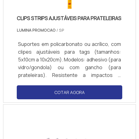
CLIPS STRIPS AJUSTÁVEIS PARA PRATELEIRAS
LUMINA PROMOCAO
/ SP
Suportes em policarbonato ou acrílico, com
clipes ajustáveis para tags (tamanhos:
5x10cm a 10x20cm). Modelos: adhesivo (para
vidro/gondola) ou com gancho (para
prateleiras). Resistente a impactos e
produtos de limpeza. Cores transparente ou
personalizadas (logotipos). Compatível com
COTAR AGORA
papel couchê, PVC ou cartão. Normas de
visibilidade: ângulo de 180° para fácil leitura.