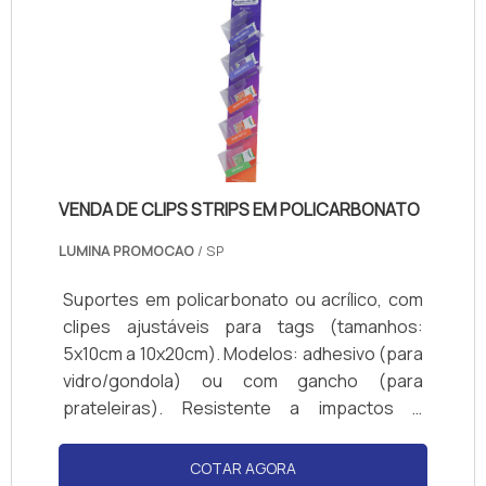
VENDA DE CLIPS STRIPS EM POLICARBONATO
LUMINA PROMOCAO
/ SP
Suportes em policarbonato ou acrílico, com
clipes ajustáveis para tags (tamanhos:
5x10cm a 10x20cm). Modelos: adhesivo (para
vidro/gondola) ou com gancho (para
prateleiras). Resistente a impactos e
produtos de limpeza. Cores transparente ou
personalizadas (logotipos). Compatível com
COTAR AGORA