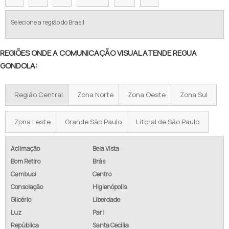
Selecione a região do Brasil
REGIÕES ONDE A COMUNICAÇÃO VISUAL ATENDE REGUA
GONDOLA:
Região Central
Zona Norte
Zona Oeste
Zona Sul
Zona Leste
Grande São Paulo
Litoral de São Paulo
Aclimação
Bela Vista
Bom Retiro
Brás
Cambuci
Centro
Consolação
Higienópolis
Glicério
Liberdade
Luz
Pari
República
Santa Cecília