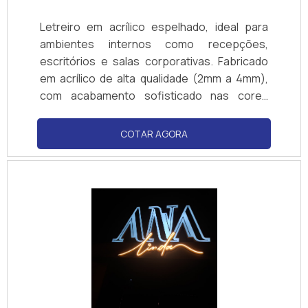
Letreiro em acrílico espelhado, ideal para
ambientes internos como recepções,
escritórios e salas corporativas. Fabricado
em acrílico de alta qualidade (2mm a 4mm),
com acabamento sofisticado nas cores
prata, dourado, bronze e outras.
Personalizável em formato, tamanho e
COTAR AGORA
tipografia, com fixação por fita dupla face,
pinos ou espaçadores. Leve, durável e de
fácil instalação, valoriza a identidade visual da
marca com elegância e profissionalismo.
Atendimento consultivo, corte preciso e
entrega ágil com excelente custo-benefício.