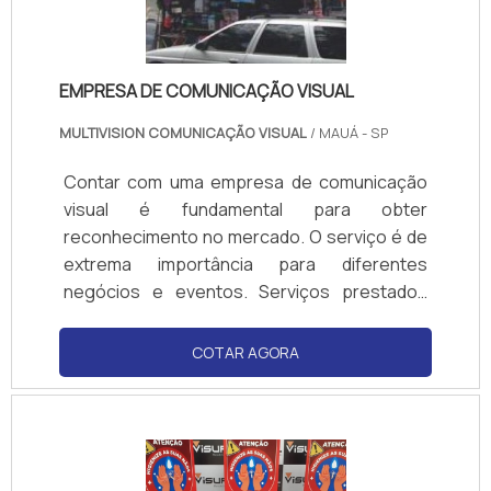
EMPRESA DE COMUNICAÇÃO VISUAL
MULTIVISION COMUNICAÇÃO VISUAL
/ MAUÁ - SP
Contar com uma empresa de comunicação
visual é fundamental para obter
reconhecimento no mercado. O serviço é de
extrema importância para diferentes
negócios e eventos. Serviços prestados
pela empresa Fábrica de letreiros; Faça
banners para eventos; Elabore fachadas;
COTAR AGORA
Fabrique letreiros luminosos; Entre outros.A
comunicação visual atualmente é um dos
carros chefes para o sucesso de qualquer
estabelecimento, independente do
segmento. A partir do momento que uma