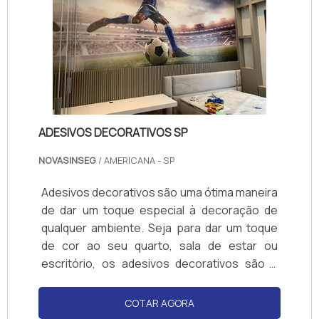
para cada necessidade. Entre em contato e
saiba mais sobre nossos serviços de
comércio de placas de sinalização.
ADESIVOS DECORATIVOS SP
NOVASINSEG
/ AMERICANA - SP
Adesivos decorativos são uma ótima maneira
de dar um toque especial à decoração de
qualquer ambiente. Seja para dar um toque
de cor ao seu quarto, sala de estar ou
escritório, os adesivos decorativos são a
solução ideal para quem deseja mudar o
visual de seu ambiente sem gastar muito. Na
COTAR AGORA
SP Adesivos você encontra uma grande