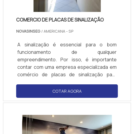
COMERCIO DE PLACAS DE SINALIZAÇÃO
NOVASINSEG
/ AMERICANA - SP
A sinalização é essencial para o bom
funcionamento de qualquer
empreendimento. Por isso, é importante
contar com uma empresa especializada em
comércio de placas de sinalização para
garantir a segurança e a organização do
local. A nossa empresa oferece placas de
COTAR AGORA
sinalização de qualidade, fabricadas com
materiais resistentes e de acordo com as
normas de segurança vigentes. Além disso,
contamos com profissionais qualificados
para auxiliar na escolha do melhor produto