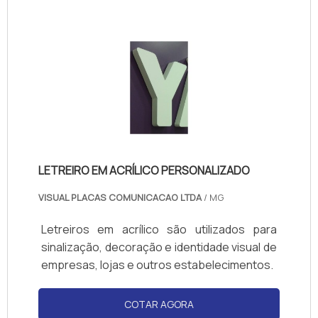
acabamentos, garantindo um visual atraente
e impactante. Ideal para posicionamento
estratégico em eventos, lojas e ruas, o
totem facilita a comunicação com o público,
aumentando a presença da marca e gerando
reconhecimento instantâneo. Sua
manutenção é simples, tornando-o uma
solução prática e de longo prazo.
LETREIRO EM ACRÍLICO PERSONALIZADO
VISUAL PLACAS COMUNICACAO LTDA
/ MG
Letreiros em acrílico são utilizados para
sinalização, decoração e identidade visual de
empresas, lojas e outros estabelecimentos.
COTAR AGORA