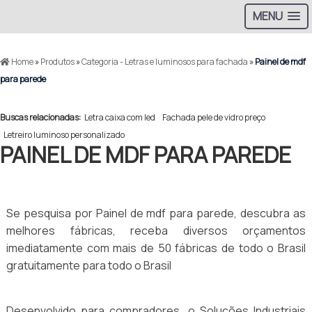
MENU
Home
»
Produtos
»
Categoria - Letras e luminosos para fachada
»
Painel de mdf
para parede
Buscas relacionadas:
Letra caixa com led
Fachada pele de vidro preço
Letreiro luminoso personalizado
PAINEL DE MDF PARA PAREDE
Se pesquisa por Painel de mdf para parede, descubra as
melhores fábricas, receba diversos orçamentos
imediatamente com mais de 50 fábricas de todo o Brasil
gratuitamente para todo o Brasil
Desenvolvido para compradores, o Soluções Industriais