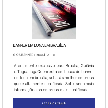
BANNER EM LONA EM BRASÍLIA
GIGA BANNER
/ BRASÍLIA - DF
Atendimento exclusivo para Brasília, Goiânia
e TaguatingaQuem está em busca de banner
em lona em brasília, achará a melhor empresa
que é altamente qualificada. Solicitando mais
informações na empresa mais qualificada do
mercado e conhecendo a melhor em
qualidade e custo benefício. Quando o
COTAR AGORA
quesito é banner em lona em brasília, com a