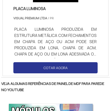
PLACA LUMINOSA
VISUAL PREMIUM LTDA
/ PR
PLACA LUMINOSA PRODUZIDA EM
ESTRUTURA METÁLICA COM FECHAMENTOS
EM CHAPA DE AÇO OU ACM PODE SER
PRODUZIDA EM LONA, CHAPA DE ACM,
CHAPA DE AÇO OU EM LONA ADESIVADA OU
IMPRESSA. ILUMINAÇÃO PODE SER TANTO
COM MODULOS LED QUANTO LÂMPADAS DE
COTAR AGORA
TUBO LED
VEJA ALGUMAS REFERÊNCIAS DE PAINEL DE MDF PARA PAREDE
NO YOUTUBE