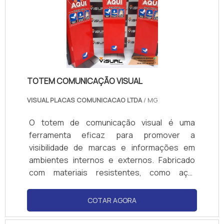
marca se torna bem posicionada no mer.
TOTEM COMUNICAÇÃO VISUAL
VISUAL PLACAS COMUNICACAO LTDA
/ MG
O totem de comunicação visual é uma
ferramenta eficaz para promover a
visibilidade de marcas e informações em
ambientes internos e externos. Fabricado
com materiais resistentes, como aço,
alumínio e ACM, ele oferece durabilidade e
alta resistência às condições climáticas. Sua
COTAR AGORA
estrutura personalizada pode ser adaptada
para diferentes tamanhos, formatos e