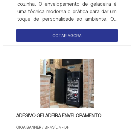
cozinha. O envelopamento de geladeira é
uma técnica moderna e prática para dar um
toque de personalidade ao ambiente. Os
adesivos são resistentes, duráveis e podem
ser facilmente aplicados. Além disso, são
COTAR AGORA
resistentes à água e ao calor, o que garante
que a decoração dure por muito tempo. Com
os adesivos para geladeira, é possível criar
um ambiente único e moderno.
ADESIVO GELADEIRA ENVELOPAMENTO
GIGA BANNER
/ BRASÍLIA - DF