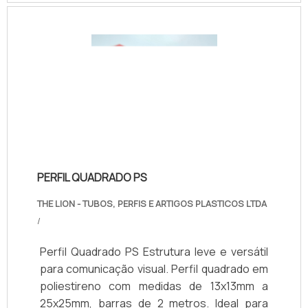
empresa, os serviços e os produtos. .
garantida e estoque permanente para seu
projeto.
PERFIL QUADRADO PS
THE LION - TUBOS, PERFIS E ARTIGOS PLASTICOS LTDA
/
Perfil Quadrado PS Estrutura leve e versátil
para comunicação visual. Perfil quadrado em
poliestireno com medidas de 13x13mm a
25x25mm, barras de 2 metros. Ideal para