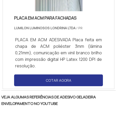
itens variados como adesivos e adesivação
de interiores com ótima qualidade e
PLACA EM ACM PARA FACHADAS
precisão.Com o objetivo de trazer a
satisfação a todos os clientes, a empresa
LUMILON LUMINOSOS LONDRINA LTDA
/ PR
entende que seu melhor destaque é
conquistar a confiança de cada um. Tudo
PLACA EM ACM ADESIVADA Placa feita em
isso só é possível através do investimento
chapa de ACM poliéster 3mm (lâmina
em equipamentos modernos e profissionais
0,21mm), comunicação em vinil branco brilho
experientes. A Point Impressões é uma
com impressão digital HP Latex 1200 DPI de
empresa que tem se destacado no
resolução.
segmento pela idoneidade em tudo que faz,
garantindo uma entrega de excelência de
COTAR AGORA
ponta a ponta. Saiba mais detalhes
solicitando um orçamento sem
VEJA ALGUMAS REFERÊNCIAS DE ADESIVO GELADEIRA
compromisso!.
ENVELOPAMENTO NO YOUTUBE