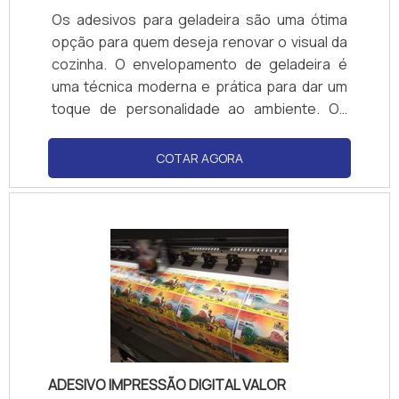
Os adesivos para geladeira são uma ótima
opção para quem deseja renovar o visual da
cozinha. O envelopamento de geladeira é
uma técnica moderna e prática para dar um
toque de personalidade ao ambiente. Os
adesivos são resistentes, duráveis e podem
ser facilmente aplicados. Além disso, são
COTAR AGORA
resistentes à água e ao calor, o que garante
que a decoração dure por muito tempo. Com
os adesivos para geladeira, é possível criar
um ambiente único e moderno.
ADESIVO IMPRESSÃO DIGITAL VALOR