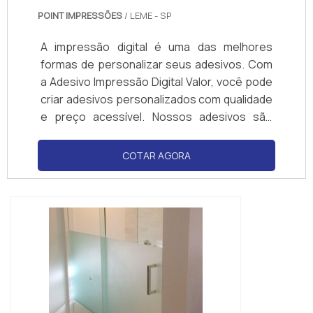
POINT IMPRESSÕES
/ LEME - SP
A impressão digital é uma das melhores
formas de personalizar seus adesivos. Com
a Adesivo Impressão Digital Valor, você pode
criar adesivos personalizados com qualidade
e preço acessível. Nossos adesivos são
impressos com a mais alta qualidade de
impressão digital, garantindo que seu
COTAR AGORA
adesivo seja resistente e durável. Além
disso, oferecemos preços competitivos
para que você possa obter o melhor valor
para seu dinheiro. Não perca tempo e
compre seus adesivos personalizados com
a Adesivo Impressão Digital Valor.