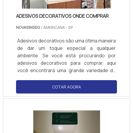
ADESIVOS DECORATIVOS ONDE COMPRAR
NOVASINSEG
/ AMERICANA - SP
Adesivos decorativos são uma ótima maneira
de dar um toque especial a qualquer
ambiente. Se você está procurando por
adesivos decorativos para comprar, aqui
você encontrará uma grande variedade de
modelos, tamanhos e cores para escolher.
Navegue por nossa seleção de adesivos
COTAR AGORA
decorativos e encontre o que melhor se
adapta às suas necessidades. Compre
adesivos decorativos online com segurança
e facilidade.