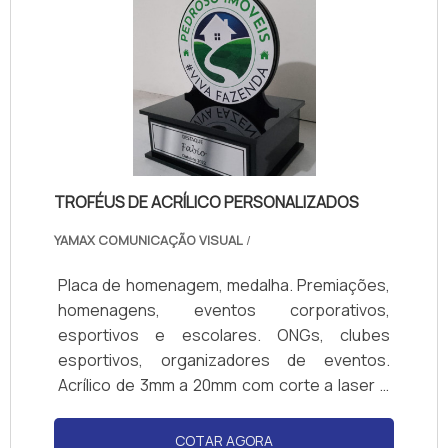
TROFÉUS DE ACRÍLICO PERSONALIZADOS
YAMAX COMUNICAÇÃO VISUAL
/
Placa de homenagem, medalha. Premiações,
homenagens, eventos corporativos,
esportivos e escolares. ONGs, clubes
esportivos, organizadores de eventos.
Acrílico de 3mm a 20mm com corte a laser e
impressão UV ou vinil. Vários formatos e
cores. Design moderno, leve, elegante e
COTAR AGORA