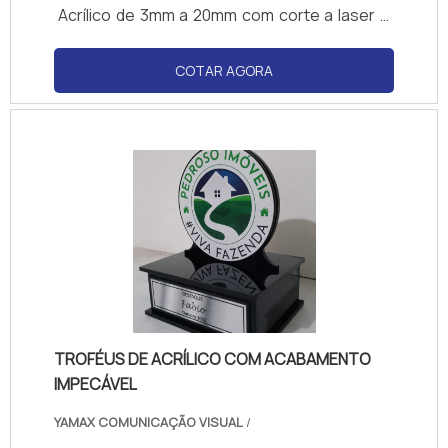
Acrílico de 3mm a 20mm com corte a laser e
impressão UV ou vinil. Vários formatos e
cores. Design moderno, leve, elegante e
COTAR AGORA
resistente Modelos exclusivos, cortes
personalizados e acabamento impecável.
TROFÉUS DE ACRÍLICO COM ACABAMENTO
IMPECÁVEL
YAMAX COMUNICAÇÃO VISUAL
/