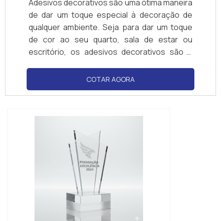
Adesivos decorativos são uma ótima maneira
de dar um toque especial à decoração de
qualquer ambiente. Seja para dar um toque
de cor ao seu quarto, sala de estar ou
escritório, os adesivos decorativos são a
solução ideal para quem deseja mudar o
visual de seu ambiente sem gastar muito. Na
COTAR AGORA
SP Adesivos você encontra uma grande
variedade de adesivos decorativos para
todos os gostos e estilos. Venha conferir!