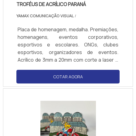
TROFÉUS DE ACRÍLICO PARANÁ
YAMAX COMUNICAÇÃO VISUAL
/
Placa de homenagem, medalha. Premiações,
homenagens, eventos corporativos,
esportivos e escolares. ONGs, clubes
esportivos, organizadores de eventos.
Acrílico de 3mm a 20mm com corte a laser e
impressão UV ou vinil. Vários formatos e
cores. Design moderno, leve, elegante e
COTAR AGORA
resistente Modelos exclusivos, cortes
personalizados e acabamento impecável.