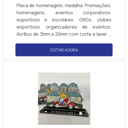
Placa de homenagem, medalha. Premiações,
homenagens, eventos corporativos,
esportivos e escolares. ONGs, clubes
esportivos, organizadores de eventos.
Acrílico de 3mm a 20mm com corte a laser e
impressão UV ou vinil. Vários formatos e
cores. Design moderno, leve, elegante e
COTAR AGORA
resistente Modelos exclusivos, cortes
personalizados e acabamento impecável.