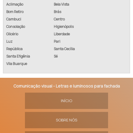
Aclimação
Bela Vista
Bom Retiro
Brás
Cambuci
Centro
Consolação
Higienópolis
Glicério
Liberdade
Luz
Pari
República
Santa Cecília
Santa Efigênia
Sé
Vila Buarque
Comunicação visual - Letras e luminosos para fachada
INÍCIO
SOBRE NÓS