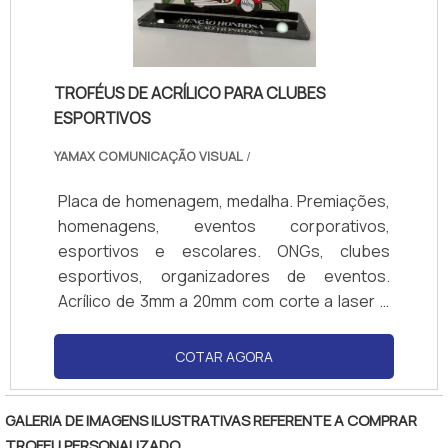
TROFÉUS DE ACRÍLICO PARA CLUBES
ESPORTIVOS
YAMAX COMUNICAÇÃO VISUAL
/
Placa de homenagem, medalha. Premiações,
homenagens, eventos corporativos,
esportivos e escolares. ONGs, clubes
esportivos, organizadores de eventos.
Acrílico de 3mm a 20mm com corte a laser e
impressão UV ou vinil. Vários formatos e
cores. Design moderno, leve, elegante e
COTAR AGORA
resistente Modelos exclusivos, cortes
personalizados e acabamento impecável.
GALERIA DE IMAGENS ILUSTRATIVAS REFERENTE A COMPRAR
TROFEU PERSONALIZADO