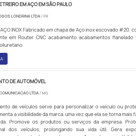
ETREIRO EM AÇO EM SÃO PAULO
OSOS LONDRINA LTDA
/ PR
AÇO INOX Fabricado em chapa de Aço inox escovado #20, c
ente em Router CNC acabamento acabamentos flanelado 
 poliuretano.
RA
NTO DE AUTOMÓVEL
 COMUNICACAO LTDA
/ MG
nto de veículos serve para personalizar o veículo ou prot
enta a visibilidade da marca, uma vez que ela se torna mais fá
icada. Promove os produtos ou serviços da empresa. Pro
inal dos veículos, prolongando sua vida útil, Gera exp