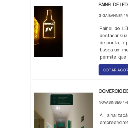
PAINEL DE LE
GIGA BANNER
/ 
Painel de LE
destacar sua
de ponta, o p
busca um mei
permite que 
bares, hotéi
COTAR AGO
luminoso é re
de instalar.
COMERCIO DE
NOVASINSEG
/ 
A sinaliza
empreendim