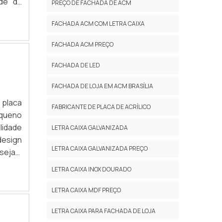
ade da
PREÇO DE FACHADA DE ACM
FACHADA ACM COM LETRA CAIXA
FACHADA ACM PREÇO
FACHADA DE LED
FACHADA DE LOJA EM ACM BRASÍLIA
 placa
FABRICANTE DE PLACA DE ACRÍLICO
equeno
lidade
LETRA CAIXA GALVANIZADA
design
LETRA CAIXA GALVANIZADA PREÇO
 sejam
painel
LETRA CAIXA INOX DOURADO
LETRA CAIXA MDF PREÇO
LETRA CAIXA PARA FACHADA DE LOJA