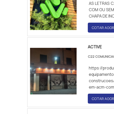
AS LETRAS C
COM OU SEM 
CHAPA DE IN
COTAR AGO
ACTIVE
C22 COMUNICA
https://prod
equipamentos
construcoes
em-acm-com
COTAR AGO