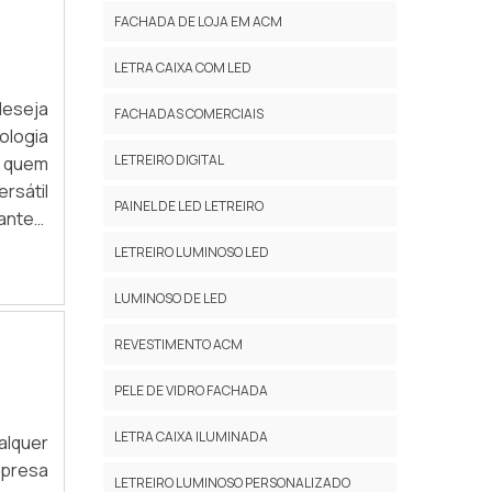
FACHADA DE LOJA EM ACM
LETRA CAIXA COM LED
deseja
FACHADAS COMERCIAIS
ologia
LETREIRO DIGITAL
a quem
rsátil
PAINEL DE LED LETREIRO
antes,
igital
LETREIRO LUMINOSO LED
 fácil
LUMINOSO DE LED
REVESTIMENTO ACM
PELE DE VIDRO FACHADA
LETRA CAIXA ILUMINADA
lquer
presa
LETREIRO LUMINOSO PERSONALIZADO