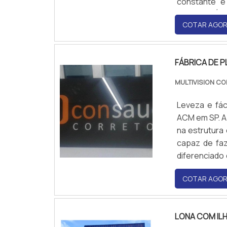
constante e
empresa. É u
COTAR AGO
FÁBRICA DE 
MULTIVISION C
Leveza e fác
ACM em SP. A
na estrutura
capaz de faz
diferenciado
as necessida
COTAR AGO
fabricado co
LONA COM IL