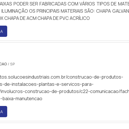
AIXAS PODER SER FABRICADAS COM VÁRIOS TIPOS DE MATE
ILUMINAÇÃO OS PRINCIPAIS MATERIAIS SÃO: CHAPA GALVA
OX CHAPA DE ACM CHAPA DE PVC ACRÍLICO
RA
CAO
/ SP
utos.solucoesindustriais.com.br/construcao-de-produtos-
-de-instalacoes-plantas-e-servicos-para-
/involucros-construcao-de-produtos/c22-comunicacao/fac
-baixa-manutencao
RA