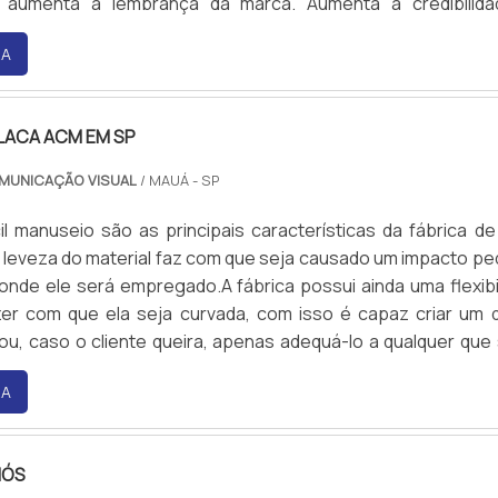
 aumenta a lembrança da marca. Aumenta a credibilid
ma opção eficaz e econômica.
RA
PLACA ACM EM SP
OMUNICAÇÃO VISUAL
/ MAUÁ - SP
il manuseio são as principais características da fábrica de
 leveza do material faz com que seja causado um impacto p
 onde ele será empregado.A fábrica possui ainda uma flexibi
er com que ela seja curvada, com isso é capaz criar um 
 ou, caso o cliente queira, apenas adequá-lo a qualquer que
des do projeto. Uma placa de ACM nada mais é do que um 
RA
m duas lâminas conectadas por .
HÓS