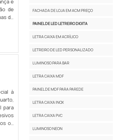
ança e
ção de
FACHADA DE LOJA EM ACM PREÇO
mas de
PAINEL DE LED LETREIRO DIGITA
s para
ontato
LETRA CAIXA EM ACRÍLICO
LETREIRO DE LED PERSONALIZADO
LUMINOSO PARA BAR
LETRA CAIXA MDF
PAINEL DE MDF PARA PAREDE
cial à
uarto,
LETRA CAIXA INOX
l para
esivos
LETRA CAIXA PVC
dos os
LUMINOSO NEON