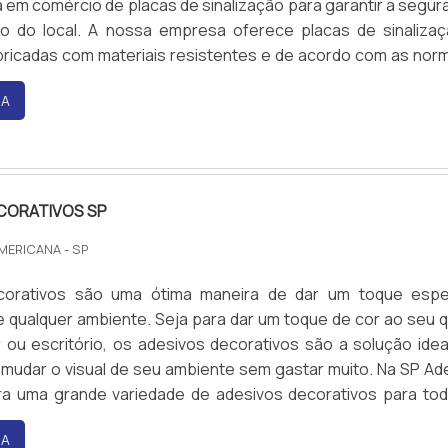
 em comércio de placas de sinalização para garantir a segur
o do local. A nossa empresa oferece placas de sinaliza
abricadas com materiais resistentes e de acordo com as nor
gentes. Além disso, contamos com profissionais qualificado
RA
escolha do melhor produto para cada necessidade. Entre em c
sobre nossos serviços de comércio de placas de sinalização.
CORATIVOS SP
AMERICANA - SP
corativos são uma ótima maneira de dar um toque espe
 qualquer ambiente. Seja para dar um toque de cor ao seu q
r ou escritório, os adesivos decorativos são a solução idea
mudar o visual de seu ambiente sem gastar muito. Na SP Ad
a uma grande variedade de adesivos decorativos para to
los. Venha conferir!
RA