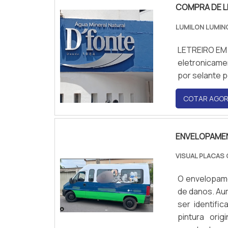
COMPRA DE L
LUMILON LUMIN
LETREIRO EM 
eletronicam
por selante
COTAR AGO
ENVELOPAME
VISUAL PLACAS
O envelopame
de danos. Aum
ser identif
pintura orig