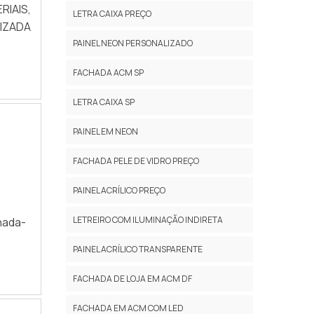
RIAIS,
LETRA CAIXA PREÇO
NIZADA
PAINEL NEON PERSONALIZADO
FACHADA ACM SP
LETRA CAIXA SP
PAINEL EM NEON
FACHADA PELE DE VIDRO PREÇO
PAINEL ACRÍLICO PREÇO
LETREIRO COM ILUMINAÇÃO INDIRETA
hada-
PAINEL ACRÍLICO TRANSPARENTE
FACHADA DE LOJA EM ACM DF
FACHADA EM ACM COM LED