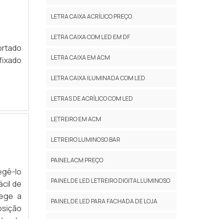
LETRA CAIXA ACRÍLICO PREÇO
LETRA CAIXA COM LED EM DF
ortado
LETRA CAIXA EM ACM
fixado
LETRA CAIXA ILUMINADA COM LED
LETRAS DE ACRÍLICO COM LED
LETREIRO EM ACM
LETREIRO LUMINOSO BAR
PAINEL ACM PREÇO
egê-lo
PAINEL DE LED LETREIRO DIGITAL LUMINOSO
cil de
tege a
PAINEL DE LED PARA FACHADA DE LOJA
osição