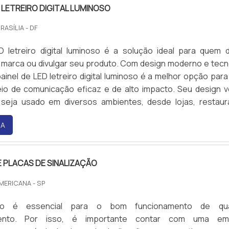
D LETREIRO DIGITAL LUMINOSO
BRASÍLIA - DF
D letreiro digital luminoso é a solução ideal para quem 
 marca ou divulgar seu produto. Com design moderno e tecn
ainel de LED letreiro digital luminoso é a melhor opção par
o de comunicação eficaz e de alto impacto. Seu design ve
seja usado em diversos ambientes, desde lojas, restaur
s, até em outdoors. Além disso, o painel de LED letreiro d
RA
sistente às intempéries, possui baixo consumo de energia e é
 PLACAS DE SINALIZAÇÃO
AMERICANA - SP
ção é essencial para o bom funcionamento de qua
ento. Por isso, é importante contar com uma em