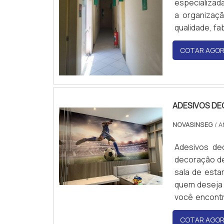
especializada
a organizaçã
qualidade, f
segurança vi
COTAR AGO
auxiliar na 
e saiba mais 
ADESIVOS DE
NOVASINSEG
/ 
Adesivos de
decoração de
sala de esta
quem deseja 
você encontr
gostos e esti
COTAR AGO