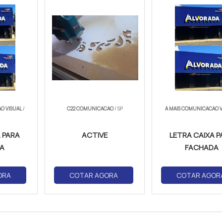
O VISUAL
/
C22 COMUNICACAO
/ SP
A MAIS COMUNICACAO V
 PARA
ACTIVE
LETRA CAIXA P
A
FACHADA
ORA
COTAR AGORA
COTAR AGOR