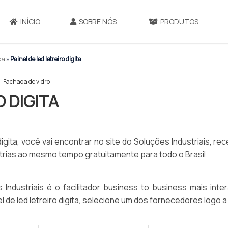
INÍCIO
SOBRE NÓS
PRODUTOS
ada
»
Painel de led letreiro digita
Fachada de vidro
O DIGITA
digita, você vai encontrar no site do Soluções Industriais, r
rias ao mesmo tempo gratuitamente para todo o Brasil
Industriais é o facilitador business to business mais inter
de led letreiro digita, selecione um dos fornecedores logo a