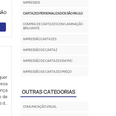
IMPRESSOS
SÃO
CARTAZES PERSONALIZADOS SÃO PAULO
COMPRA DE CARTAZES COM LAMINAÇÃO
BRILHANTE
IMPRESSÃO CARTAZES
IMPRESSÃO DE CARTAZ
IMPRESSÃO DE CARTAZES EM PVC
IMPRESSÃO DE CARTAZES PREÇO
quer
resa
ança
OUTRAS CATEGORIAS
o de
s de
COMUNICAÇÃO VISUAL
para
e em