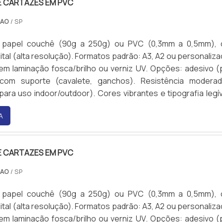
E CARTAZES EM PVC
CAO
/ SP
 papel couchê (90g a 250g) ou PVC (0,3mm a 0,5mm),
ital (alta resolução). Formatos padrão: A3, A2 ou personaliza
m laminação fosca/brilho ou verniz UV. Opções: adesivo (
 com suporte (cavalete, ganchos). Resistência modera
para uso indoor/outdoor). Cores vibrantes e tipografia legív
A
E CARTAZES EM PVC
CAO
/ SP
 papel couchê (90g a 250g) ou PVC (0,3mm a 0,5mm),
ital (alta resolução). Formatos padrão: A3, A2 ou personaliza
m laminação fosca/brilho ou verniz UV. Opções: adesivo (