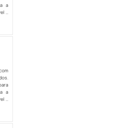
da a
el à
 com
dos.
para
da a
el à