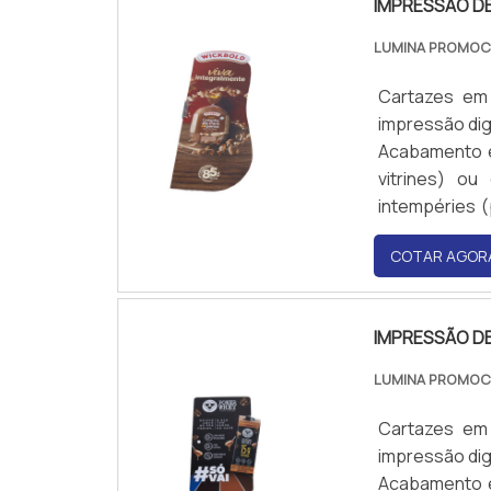
IMPRESSÃO D
LUMINA PROMO
Cartazes em
impressão dig
Acabamento e
vitrines) ou
intempéries (
distância.
COTAR AGOR
IMPRESSÃO D
LUMINA PROMO
Cartazes em
impressão dig
Acabamento e