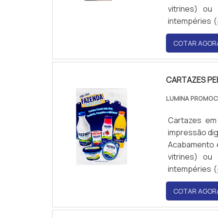
vitrines) ou
intempéries (
distância.
COTAR AGOR
CARTAZES PE
LUMINA PROMO
Cartazes em
impressão dig
Acabamento e
vitrines) ou
intempéries (
distância.
COTAR AGOR