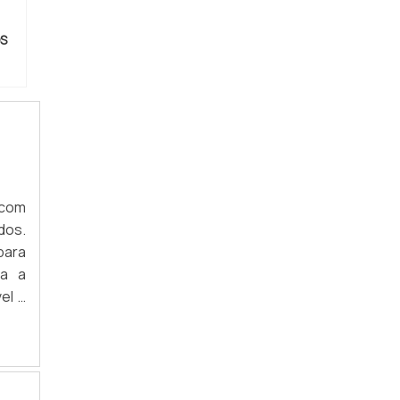
S
 com
dos.
para
da a
el à