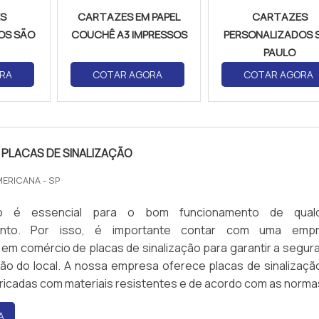
S
CARTAZES EM PAPEL
CARTAZES
OS SÃO
COUCHÊ A3 IMPRESSOS
PERSONALIZADOS 
PAULO
RA
COTAR AGORA
COTAR AGORA
PLACAS DE SINALIZAÇÃO
MERICANA - SP
ão é essencial para o bom funcionamento de qual
ento. Por isso, é importante contar com uma emp
 em comércio de placas de sinalização para garantir a segur
ão do local. A nossa empresa oferece placas de sinalizaçã
bricadas com materiais resistentes e de acordo com as norma
entes. Além disso, contamos com profissionais qualificados 
A
escolha do melhor produto para cada necessidade. Entr