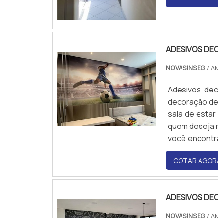
contato e s
sinalização.
ADESIVOS DE
NOVASINSEG
/ A
Adesivos dec
decoração de 
sala de estar
quem deseja m
você encontr
gostos e estil
COTAR AGOR
ADESIVOS DE
NOVASINSEG
/ A