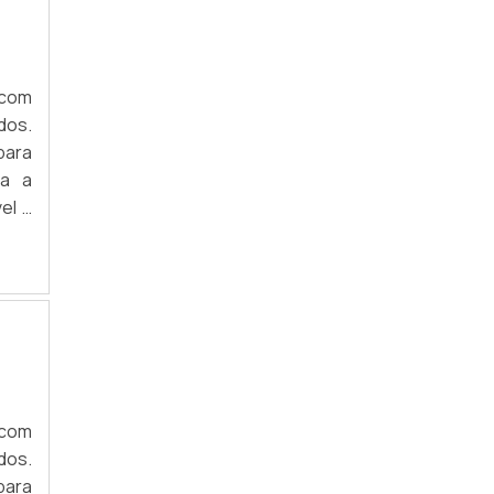
 com
dos.
para
da a
el à
 com
dos.
para