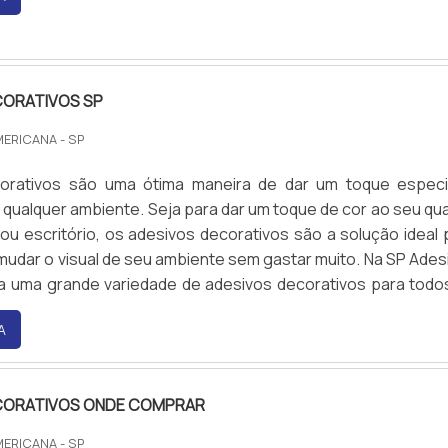
aiba mais sobre nossos serviços de comércio de placa
CORATIVOS SP
MERICANA - SP
orativos são uma ótima maneira de dar um toque especi
qualquer ambiente. Seja para dar um toque de cor ao seu qua
 ou escritório, os adesivos decorativos são a solução ideal 
udar o visual de seu ambiente sem gastar muito. Na SP Ades
a uma grande variedade de adesivos decorativos para todo
os. Venha conferir!
A
CORATIVOS ONDE COMPRAR
MERICANA - SP