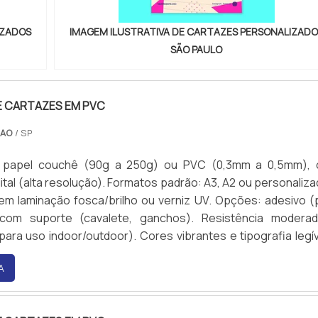
IZADOS
IMAGEM ILUSTRATIVA DE CARTAZES PERSONALIZADO
SÃO PAULO
E CARTAZES EM PVC
CAO
/ SP
 papel couchê (90g a 250g) ou PVC (0,3mm a 0,5mm),
ital (alta resolução). Formatos padrão: A3, A2 ou personaliza
m laminação fosca/brilho ou verniz UV. Opções: adesivo (
 com suporte (cavalete, ganchos). Resistência modera
para uso indoor/outdoor). Cores vibrantes e tipografia legív
A