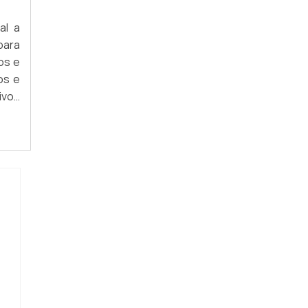
al a
para
os e
os e
ivos