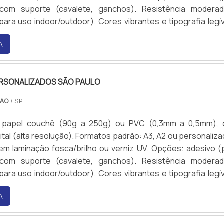
 com suporte (cavalete, ganchos). Resistência modera
para uso indoor/outdoor). Cores vibrantes e tipografia legív
A
RSONALIZADOS SÃO PAULO
CAO
/ SP
 papel couchê (90g a 250g) ou PVC (0,3mm a 0,5mm),
ital (alta resolução). Formatos padrão: A3, A2 ou personaliza
m laminação fosca/brilho ou verniz UV. Opções: adesivo (
 com suporte (cavalete, ganchos). Resistência modera
para uso indoor/outdoor). Cores vibrantes e tipografia legív
A