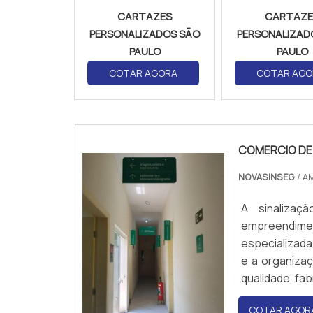
CARTAZES
CARTAZE
PERSONALIZADOS SÃO
PERSONALIZAD
PAULO
PAULO
COTAR AGORA
COTAR AGO
COMERCIO DE 
NOVASINSEG
/ A
A sinalizaç
empreendim
especializada
e a organizaç
qualidade, fa
segurança vig
COTAR AGOR
auxiliar na 