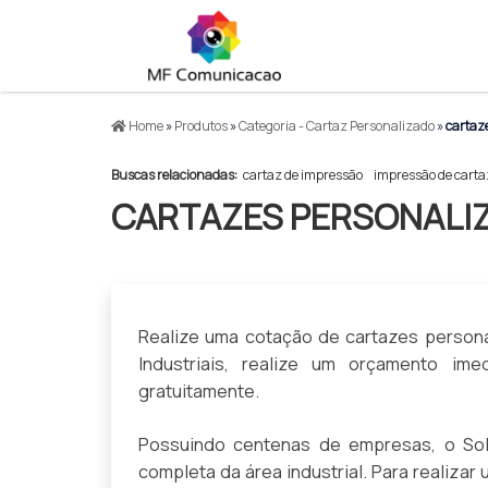
Home
»
Produtos
»
Categoria - Cartaz Personalizado
»
cartaze
Buscas relacionadas:
cartaz de impressão
impressão de carta
CARTAZES PERSONALI
Realize uma cotação de cartazes persona
Industriais, realize um orçamento i
gratuitamente.
Possuindo centenas de empresas, o Solu
completa da área industrial. Para realiza