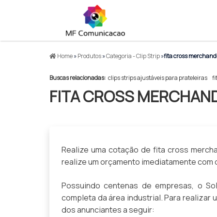
Home
»
Produtos
»
Categoria - Clip Strip
»
fita cross merchand
Buscas relacionadas:
clips strips ajustáveis para prateleiras
f
FITA CROSS MERCHAND
Realize uma cotação de fita cross merchan
realize um orçamento imediatamente com d
Possuindo centenas de empresas, o Solu
completa da área industrial. Para realizar
dos anunciantes a seguir: