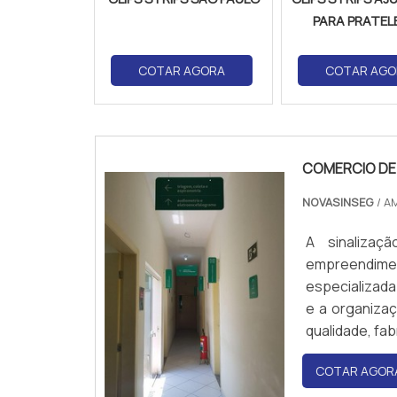
PARA PRATEL
COTAR AGORA
COTAR AGO
COMERCIO DE 
NOVASINSEG
/ A
A sinalizaç
empreendim
especializada
e a organizaç
qualidade, fa
segurança vig
COTAR AGOR
auxiliar na 
contato e s