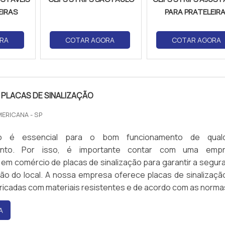
EIRAS
PARA PRATELEIR
RA
COTAR AGORA
COTAR AGORA
PLACAS DE SINALIZAÇÃO
MERICANA - SP
ão é essencial para o bom funcionamento de qual
ento. Por isso, é importante contar com uma emp
 em comércio de placas de sinalização para garantir a segur
ão do local. A nossa empresa oferece placas de sinalizaçã
bricadas com materiais resistentes e de acordo com as norma
entes. Além disso, contamos com profissionais qualificados 
A
escolha do melhor produto para cada necessidade. Entr
aiba mais sobre nossos serviços de comércio de placa