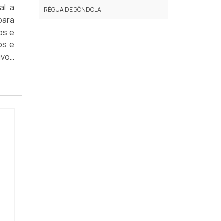
al a
RÉGUA DE GÔNDOLA
para
os e
os e
ivos