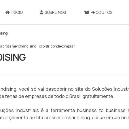
INÍCIO
SOBRE NÓS
PRODUTOS
ising
ita cross merchandising
clip strip onde comprar
ISING
dising, você só vai descobrir no site do Soluções Industri
ezenas de empresas de todo o Brasil gratuitamente.
ções Industriais é a ferramenta business to business 
 um orçamento de fita cross merchandising, clique em um ou