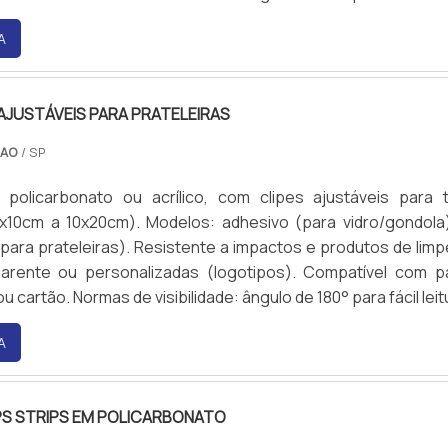
A
 AJUSTÁVEIS PARA PRATELEIRAS
CAO
/ SP
policarbonato ou acrílico, com clipes ajustáveis para 
x10cm a 10x20cm). Modelos: adhesivo (para vidro/gondola
ara prateleiras). Resistente a impactos e produtos de limp
arente ou personalizadas (logotipos). Compatível com p
 cartão. Normas de visibilidade: ângulo de 180° para fácil leit
A
PS STRIPS EM POLICARBONATO