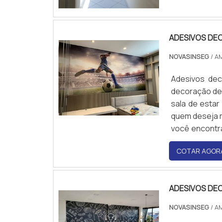
sinalização.
ADESIVOS DE
NOVASINSEG
/ A
Adesivos dec
decoração de 
sala de estar
quem deseja m
você encontr
gostos e estil
COTAR AGOR
ADESIVOS DE
NOVASINSEG
/ A