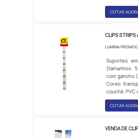
COTAR AGOR
CLIPS STRIPS
LUMINA PROMO
Suportes em 
(tamanhos: 5
com gancho (p
Cores transp
couchê, PVC ou
COTAR AGOR
VENDA DE CLI