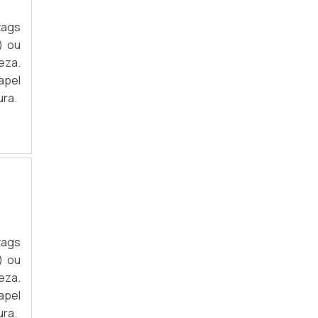
tags
) ou
eza.
apel
ura.
tags
) ou
eza.
apel
ura.