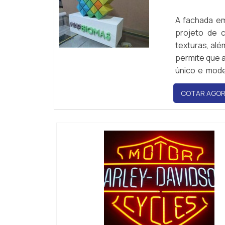
A fachada e
projeto de 
texturas, alé
permite que a
único e mode
barata do qu
COTAR AGO
qualquer proj