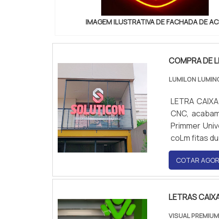
IMAGEM ILUSTRATIVA DE FACHADA DE A
COMPRA DE L
LUMILON LUMIN
LETRA CAIXA EM PVC Fabricado com chapa de PVC 10 mm 
CNC, acabame
Primmer Univ
coLm fitas du
COTAR AGO
LETRAS CAIX
VISUAL PREMIUM