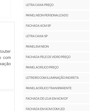
LETRA CAIXA PREÇO
PAINEL NEON PERSONALIZADO
FACHADA ACM SP
LETRA CAIXA SP
PAINEL EM NEON
FACHADA PELE DE VIDRO PREÇO
ão com
ixação
PAINEL ACRÍLICO PREÇO
LETREIRO COM ILUMINAÇÃO INDIRETA
PAINEL ACRÍLICO TRANSPARENTE
FACHADA DE LOJA EM ACM DF
FACHADA EM ACM COM LED