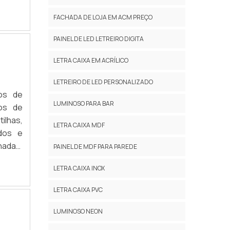
CM é a
FACHADA DE LOJA EM ACM PREÇO
PAINEL DE LED LETREIRO DIGITA
LETRA CAIXA EM ACRÍLICO
ar com
ado às
LETREIRO DE LED PERSONALIZADO
os de
LUMINOSO PARA BAR
tos de
e só o
ilhas,
LETRA CAIXA MDF
ados e
adas.
PAINEL DE MDF PARA PAREDE
mento
LETRA CAIXA INOX
ê está
achada
LETRA CAIXA PVC
LUMINOSO NEON