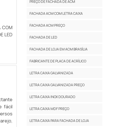
PREÇO DE FACHADA DE ACM
FACHADA ACM COM LETRA CAIXA
FACHADA ACM PREÇO
A COM
E LED
FACHADA DE LED
FACHADA DE LOJA EM ACM BRASÍLIA
FABRICANTE DE PLACA DE ACRÍLICO
LETRA CAIXA GALVANIZADA
LETRA CAIXA GALVANIZADA PREÇO
LETRA CAIXA INOX DOURADO
ctante
 fácil
LETRA CAIXA MDF PREÇO
versos
arejo,
LETRA CAIXA PARA FACHADA DE LOJA