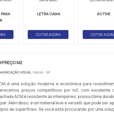
O VISUAL
/
DISPLAY BRASIL
/
C22 COMUNICACAO
quer apenas limpeza periódica para manter o brilho e a cor.
 PARA
LETRA CAIXA
ACTIVE
dade de cores e texturas para adequar à identidade visual da e
A
 SERVIÇOS NO PARANÁ
ORA
COTAR AGORA
COTAR AGOR
apidez para visitas técnicas, orçamentos e manutenção.
s e prazos de entrega.
onais
– Profissionais que compreendem melhor as demandas d
M PREÇO M2
ondições climáticas.
OMUNICAÇÃO VISUAL
/ MAUÁ - SP
STADO DO PARANÁ
CM é uma solução moderna e econômica para revestime
ferecemos preços competitivos por m2, com excelente 
rnas para atrair clientes em cidades como Curitiba, Londrina e
Fachada ACM é resistente às intempéries, possui ótima durabi
impar. Além disso, é um material leve e versátil, que pode ser a
tipos de superfícies. Se você está procurando por uma solu
 Revestimentos elegantes e duráveis para áreas externas.