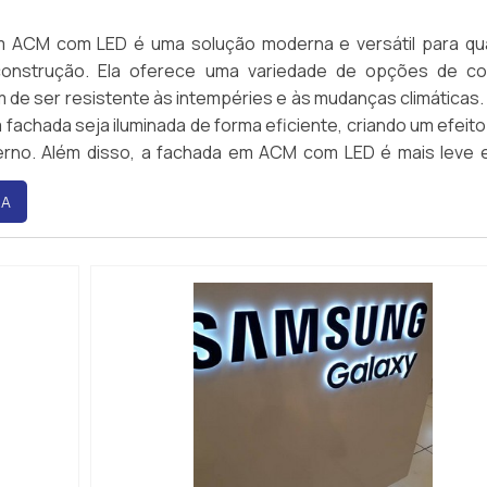
m ACM com LED é uma solução moderna e versátil para qu
construção. Ela oferece uma variedade de opções de c
m de ser resistente às intempéries e às mudanças climáticas.
 fachada seja iluminada de forma eficiente, criando um efeito 
rno. Além disso, a fachada em ACM com LED é mais leve 
e outras soluções de fachada, tornando-a uma opção idea
RA
eto.