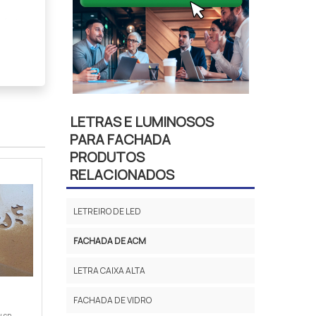
núcleo
LETRAS E LUMINOSOS
PARA FACHADA
PRODUTOS
RELACIONADOS
e alta
LETREIRO DE LED
FACHADA DE ACM
LETRA CAIXA ALTA
FACHADA DE VIDRO
icos.