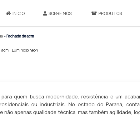
INÍCIO
SOBRE NÓS
PRODUTOS
ada
»
Fachada de acm
m acm
Luminoso neon
 para quem busca modernidade, resistência e um acab
residenciais ou industriais. No estado do Paraná, cont
te não apenas qualidade técnica, mas também agilidade, log