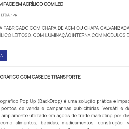
M FACE EM ACRÍLICO COM LED
 LTDA
/ PR
XA FABRICADO COM CHAPA DE ACM OU CHAPA GALVANIZAD
ÍLICO LEITOSO, COM ILUMINAÇÃO INTERNA COM MÓDULOS D
S
RA
OGRÁFICO COM CASE DE TRANSPORTE
/
tográfico Pop Up (BackDrop) é uma solução prática e impa
 pontos de venda e campanhas publicitárias. Versátil e de
amplamente utilizado em ações de trade marketing por di
como alimentos, bebidas, medicamentos, construção, v