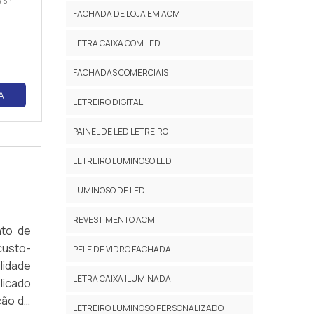
/ SP
FACHADA DE LOJA EM ACM
LETRA CAIXA COM LED
mpresa.
FACHADAS COMERCIAIS
A
LETREIRO DIGITAL
PAINEL DE LED LETREIRO
LETREIRO LUMINOSO LED
o
LUMINOSO DE LED
REVESTIMENTO ACM
nto de
custo-
PELE DE VIDRO FACHADA
lidade
LETRA CAIXA ILUMINADA
plicado
ção de
LETREIRO LUMINOSO PERSONALIZADO