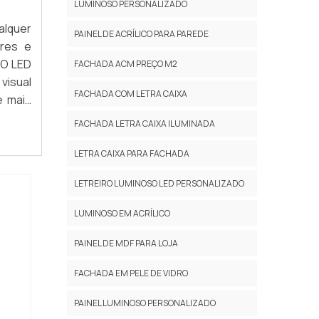
LUMINOSO PERSONALIZADO
alquer
PAINEL DE ACRÍLICO PARA PAREDE
ores e
 O LED
FACHADA ACM PREÇO M2
visual
FACHADA COM LETRA CAIXA
e mais
l para
FACHADA LETRA CAIXA ILUMINADA
LETRA CAIXA PARA FACHADA
LETREIRO LUMINOSO LED PERSONALIZADO
LUMINOSO EM ACRÍLICO
PAINEL DE MDF PARA LOJA
FACHADA EM PELE DE VIDRO
PAINEL LUMINOSO PERSONALIZADO