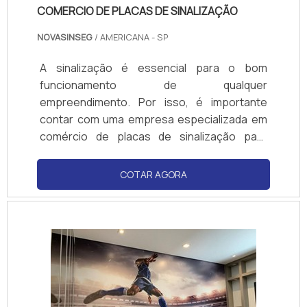
COMERCIO DE PLACAS DE SINALIZAÇÃO
NOVASINSEG
/ AMERICANA - SP
A sinalização é essencial para o bom
funcionamento de qualquer
empreendimento. Por isso, é importante
contar com uma empresa especializada em
comércio de placas de sinalização para
garantir a segurança e a organização do
local. A nossa empresa oferece placas de
COTAR AGORA
sinalização de qualidade, fabricadas com
materiais resistentes e de acordo com as
normas de segurança vigentes. Além disso,
contamos com profissionais qualificados
para auxiliar na escolha do melhor produto
para cada necessidade. Entre em contato e
saiba mais sobre nossos serviços de