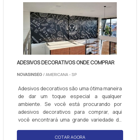
ADESIVOS DECORATIVOS ONDE COMPRAR
NOVASINSEG
/ AMERICANA - SP
Adesivos decorativos são uma ótima maneira
de dar um toque especial a qualquer
ambiente. Se você está procurando por
adesivos decorativos para comprar, aqui
você encontrará uma grande variedade de
modelos, tamanhos e cores para escolher.
Navegue por nossa seleção de adesivos
COTAR AGORA