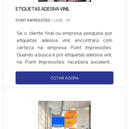
ETIQUETAS ADESIVA VINIL
POINT IMPRESSÕES
/ LEME - SP
Se o cliente final ou empresa pesquisa por
etiquetas adesiva vinil, encontrará com
certeza na empresa Point Impressões.
Quando a busca é por etiquetas adesiva vinil,
na Point Impressões receberá excelente
custo-benefício com produtos de alta
qualidade.MAIS DETALHES INTERESSANTES
COTAR AGORA
SOBRE AS ETIQUETAS ADESIVA VINILHá
muitas maneiras eficientes de demonstrar
competência e excelência em uma área de
atuação. A Point Impressões centraliza seus
esforços em produzir uma estrutura com:
Tecnologia de ponta; Escritório de alta
qualidade onde são realizadas as atividades;