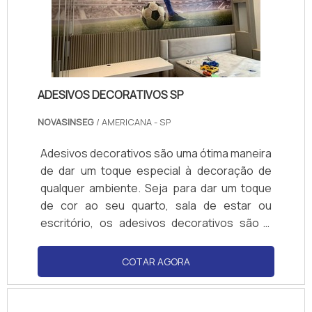
comércio de placas de sinalização.
ADESIVOS DECORATIVOS SP
NOVASINSEG
/ AMERICANA - SP
Adesivos decorativos são uma ótima maneira
de dar um toque especial à decoração de
qualquer ambiente. Seja para dar um toque
de cor ao seu quarto, sala de estar ou
escritório, os adesivos decorativos são a
solução ideal para quem deseja mudar o
visual de seu ambiente sem gastar muito. Na
COTAR AGORA
SP Adesivos você encontra uma grande
variedade de adesivos decorativos para
todos os gostos e estilos. Venha conferir!