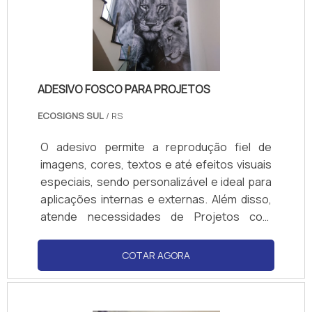
ADESIVO FOSCO PARA PROJETOS
ECOSIGNS SUL
/ RS
O adesivo permite a reprodução fiel de
imagens, cores, textos e até efeitos visuais
especiais, sendo personalizável e ideal para
aplicações internas e externas. Além disso,
atende necessidades de Projetos com
diferentes tipos de acabamento: brilhante,
fosco, texturizado, transparente ou jateado.
COTAR AGORA