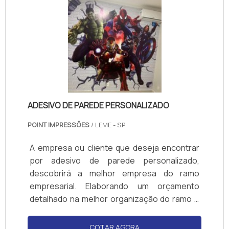
ADESIVO DE PAREDE PERSONALIZADO
POINT IMPRESSÕES
/ LEME - SP
A empresa ou cliente que deseja encontrar
por adesivo de parede personalizado,
descobrirá a melhor empresa do ramo
empresarial. Elaborando um orçamento
detalhado na melhor organização do ramo e
encontrando a melhor referência em
qualidade.ALGUNS DETALHES SOBRE
COTAR AGORA