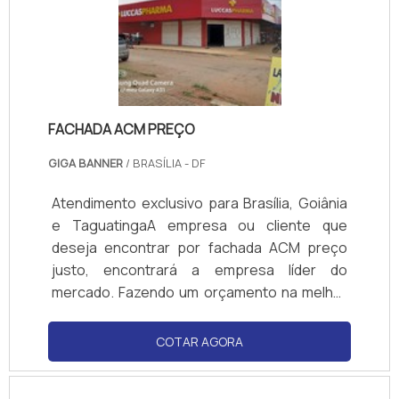
FACHADA ACM PREÇO
GIGA BANNER
/ BRASÍLIA - DF
Atendimento exclusivo para Brasília, Goiânia
e TaguatingaA empresa ou cliente que
deseja encontrar por fachada ACM preço
justo, encontrará a empresa líder do
mercado. Fazendo um orçamento na melhor
empresa do segmento e encontrando a
organização mais competente do ramo.É
COTAR AGORA
importante lembrar que o produto deve
sempre ser adquirido com empresas