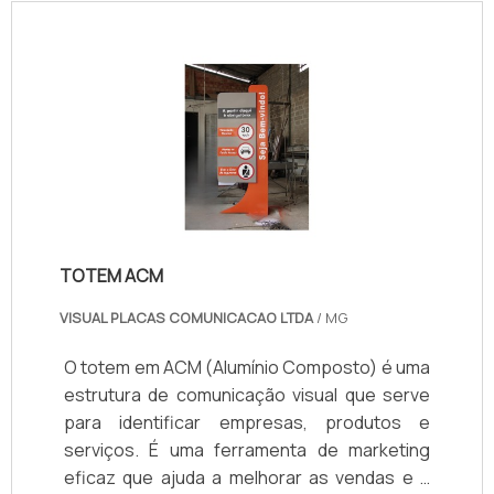
profissionais e instalações. Assim,
Indicado para lojas, clínicas, empresas,
conquistando a confiança e a satisfação dos
eventos e escritórios que buscam
clientes, que são os maiores objetivos da
visibilidade, credibilidade e um visual
marca. A Giga Banner é uma empresa que
profissional. Mais de 20 anos de experiência,
tem se destacado no segmento por toda
com qualidade, pontualidade e preço
seriedade e qualidade, o que garante uma
competitivo.
entrega de excelência de ponta a ponta.
Saiba mais informações solicitando um
orçamento sem compromisso! .
TOTEM ACM
VISUAL PLACAS COMUNICACAO LTDA
/ MG
O totem em ACM (Alumínio Composto) é uma
estrutura de comunicação visual que serve
para identificar empresas, produtos e
serviços. É uma ferramenta de marketing
eficaz que ajuda a melhorar as vendas e a