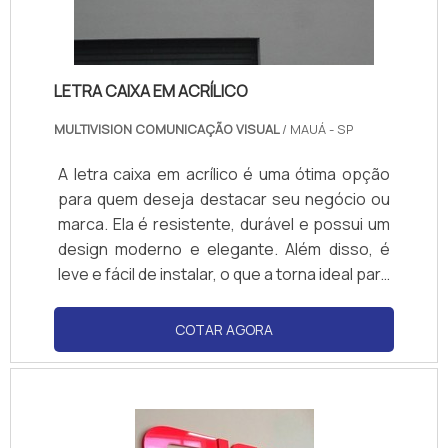
LETRA CAIXA EM ACRÍLICO
MULTIVISION COMUNICAÇÃO VISUAL
/ MAUÁ - SP
A letra caixa em acrílico é uma ótima opção
para quem deseja destacar seu negócio ou
marca. Ela é resistente, durável e possui um
design moderno e elegante. Além disso, é
leve e fácil de instalar, o que a torna ideal para
uso interno ou externo. A letra caixa em
acrílico é uma ótima maneira de chamar a
COTAR AGORA
atenção para sua marca ou negócio, pois é
versátil e pode ser usada em diversos
ambientes.