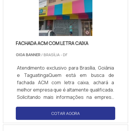
FACHADA ACM COM LETRA CAIXA
GIGA BANNER
/ BRASÍLIA - DF
Atendimento exclusivo para Brasília, Goiânia
e TaguatingaQuem está em busca de
fachada ACM com letra caixa, achará a
melhor empresa que é altamente qualificada.
Solicitando mais informações na empresa
mais qualificada do mercado e conhecendo a
melhor em qualidade e custo benefício.
COTAR AGORA
Quando o quesito é fachada ACM com letra
caixa, na Giga Banner obterá precisão com