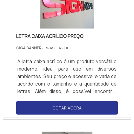
LETRA CAIXA ACRÍLICO PREÇO
GIGA BANNER
/ BRASÍLIA - DF
A letra caixa acrílico é um produto versátil e
moderno, ideal para uso em diversos
ambientes. Seu preço é acessível e varia de
acordo com o tamanho e a quantidade de
letras. Além disso, é possível encontrar
letras caixa acrílico em diversos modelos e
cores, para que você possa escolher o que
COTAR AGORA
melhor se adequa ao seu projeto. Aproveite
para conferir os preços e adquirir a sua letra
caixa acrílico!