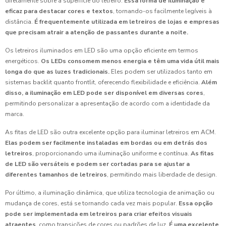
diretamente sobre a superfície do letreiro.
Essa forma de iluminação é
eficaz para destacar cores e textos
, tornando-os facilmente legíveis à
distância.
É frequentemente utilizada em letreiros de lojas e empresas
que precisam atrair a atenção de passantes durante a noite.
Os letreiros iluminados em LED são uma opção eficiente em termos
energéticos.
Os LEDs consomem menos energia e têm uma vida útil mais
longa do que as luzes tradicionais.
Eles podem ser utilizados tanto em
sistemas backlit quanto frontlit, oferecendo flexibilidade e eficiência.
Além
disso, a iluminação em LED pode ser disponível em diversas cores
,
permitindo personalizar a apresentação de acordo com a identidade da
marca.
As fitas de LED são outra excelente opção para iluminar letreiros em ACM.
Elas podem ser facilmente instaladas em bordas ou em detrás dos
letreiros
, proporcionando uma iluminação uniforme e contínua.
As fitas
de LED são versáteis e podem ser cortadas para se ajustar a
diferentes tamanhos de letreiros
, permitindo mais liberdade de design.
Por último, a iluminação dinâmica, que utiliza tecnologia de animação ou
mudança de cores, está se tornando cada vez mais popular.
Essa opção
pode ser implementada em letreiros para criar efeitos visuais
atraentes
, como transições de cores ou padrões de luz.
É uma excelente