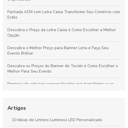
Fachada ACM com Letra Caixa Transforme Seu Comércio com
Estilo
Descubra o Preço da Letra Caixa e Como Escolher a Melhor
Opção
Descubra o Melhor Preço para Banner Lona e Faça Seu
Evento Brilhar
Descubra os Preços do Banner de Tecido e Como Escolher o
Melhor Para Seu Evento
Empresa de adesivos personalizados que transforma suas
ideias em arte única
Empresa de Comunicação Visual SP transforma sua marca
com soluções criativas e impactantes
Artigos
Comunicação visual PDV estratégias eficazes para atrair
10 Ideias de Letreiro Luminoso LED Personalizado
clientes